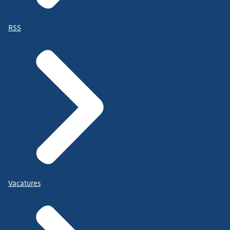
RSS
Vacatures