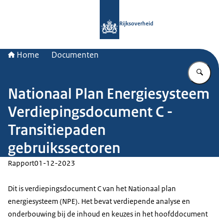
Naar de homepage van Rijksoverheid
Rijksoverheid
Home
Documenten
Vu
Nationaal Plan Energiesysteem
Verdiepingsdocument C -
Transitiepaden
gebruikssectoren
Rapport
01-12-2023
Dit is verdiepingsdocument C van het Nationaal plan
energiesysteem (NPE). Het bevat verdiepende analyse en
onderbouwing bij de inhoud en keuzes in het hoofddocument