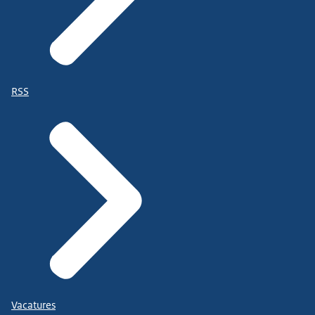
RSS
Vacatures