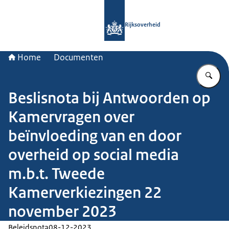
Naar de homepage van Rijksoverheid
Rijksoverheid
Home
Documenten
Vu
Beslisnota bij Antwoorden op
Kamervragen over
beïnvloeding van en door
overheid op social media
m.b.t. Tweede
Kamerverkiezingen 22
november 2023
Beleidsnota
08-12-2023