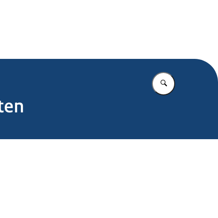
.nl
Vul in wat u z
ten