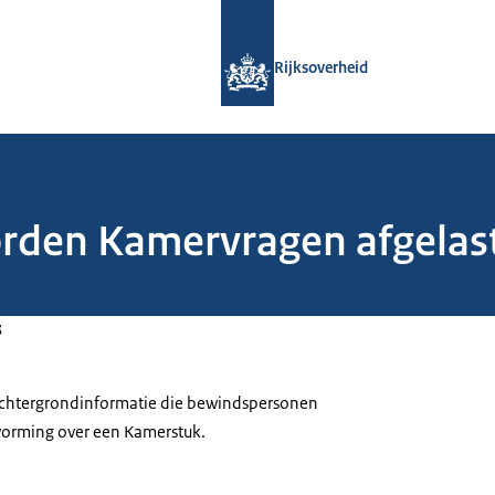
Naar de homepage van Rijksoverheid
Rijksoverheid
orden Kamervragen afgelas
3
 achtergrondinformatie die bewindspersonen
tvorming over een Kamerstuk.