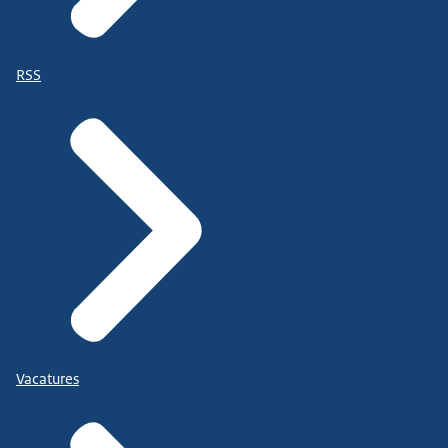
RSS
Vacatures