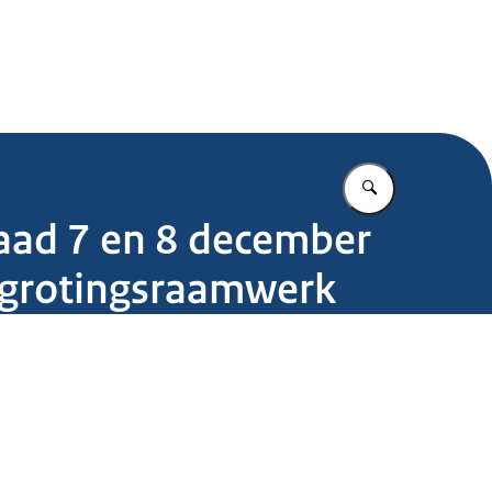
.nl
Vul in wat u z
raad 7 en 8 december
begrotingsraamwerk