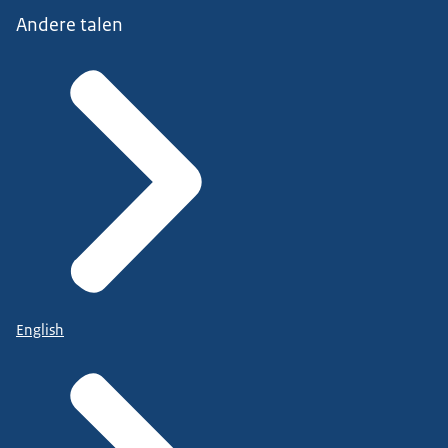
Andere talen
English