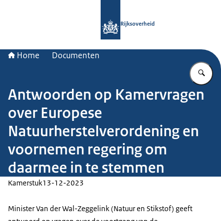
Naar de homepage van Rijksoverheid
Rijksoverheid
Home
Documenten
Vu
Antwoorden op Kamervragen
over Europese
Natuurherstelverordening en
voornemen regering om
daarmee in te stemmen
Kamerstuk
13-12-2023
Minister Van der Wal-Zeggelink (Natuur en Stikstof) geeft