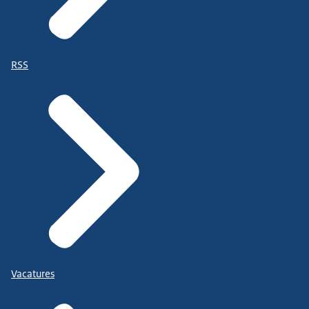
RSS
Vacatures