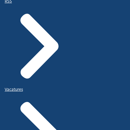
RSS
Vacatures