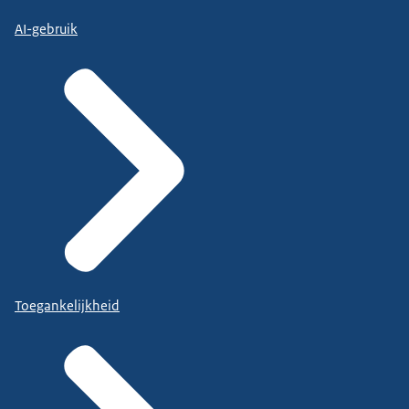
AI-gebruik
Toegankelijkheid