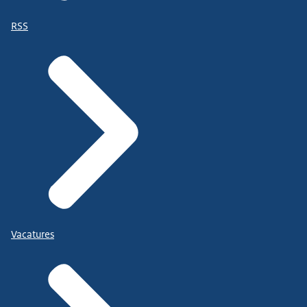
RSS
Vacatures