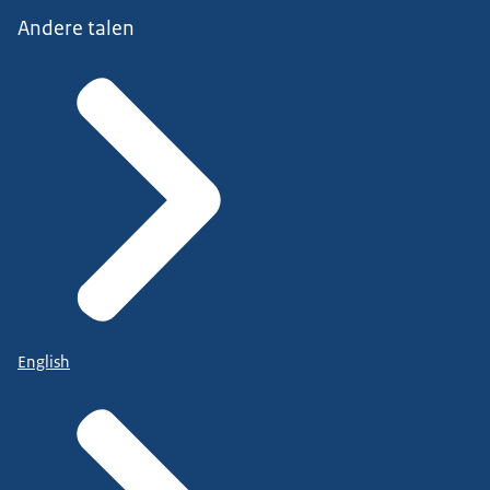
Andere talen
English