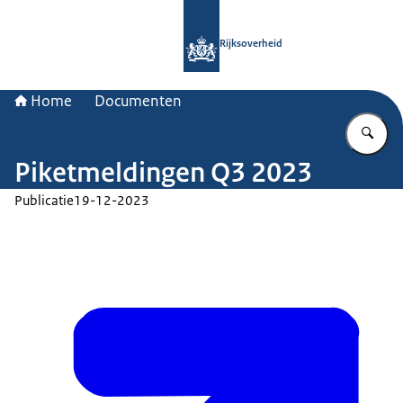
Naar de homepage van Rijksoverheid
Rijksoverheid
Home
Documenten
Vu
Piketmeldingen Q3 2023
Publicatie
19-12-2023