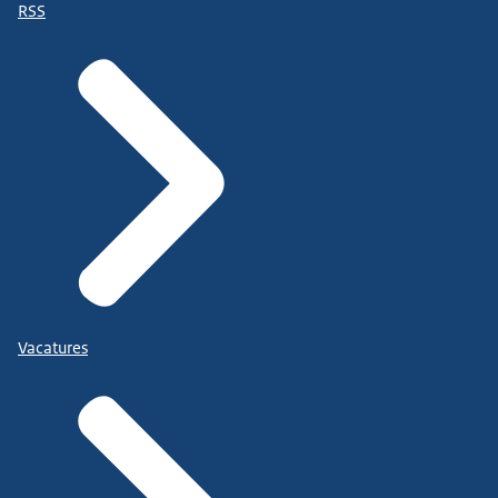
RSS
Vacatures