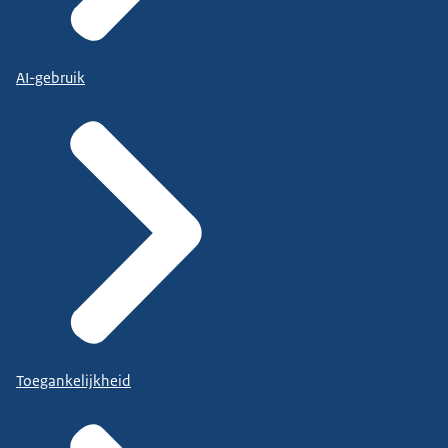
AI-gebruik
Toegankelijkheid