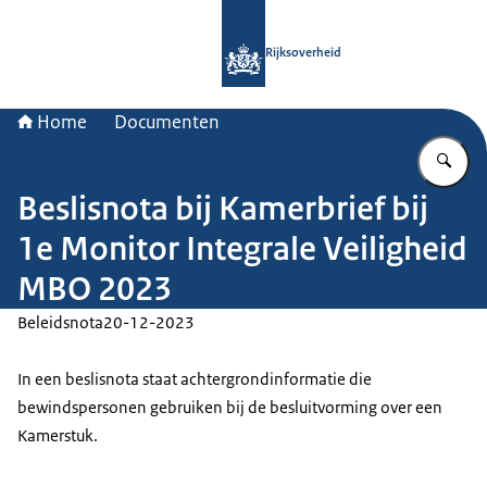
Naar de homepage van Rijksoverheid
Rijksoverheid
Home
Documenten
Vu
Beslisnota bij Kamerbrief bij
1e Monitor Integrale Veiligheid
MBO 2023
Beleidsnota
20-12-2023
In een beslisnota staat achtergrondinformatie die
bewindspersonen gebruiken bij de besluitvorming over een
Kamerstuk.