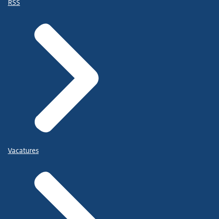
RSS
Vacatures