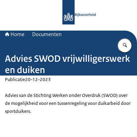
Naar de homepage van Rijksoverheid
Rijksoverheid
Home
Documenten
Vu
Advies SWOD vrijwilligerswerk
en duiken
Publicatie
20-12-2023
Advies van de Stichting Werken onder Overdruk (SWOD) over
de mogelijkheid voor een tussenregeling voor duikarbeid door
sportduikers.