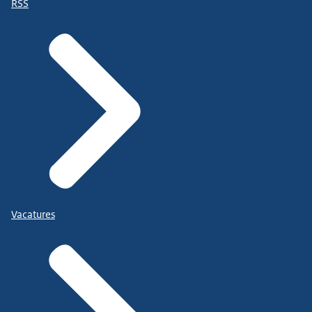
RSS
Vacatures