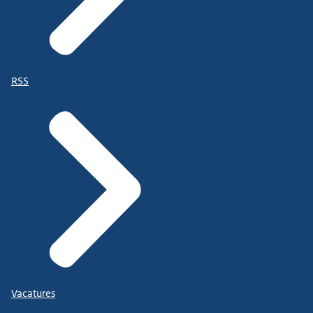
RSS
Vacatures