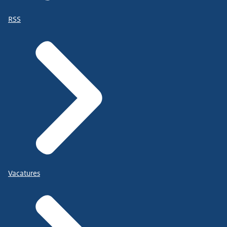
RSS
Vacatures