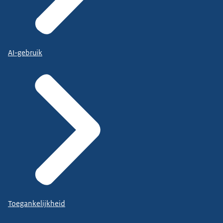
AI-gebruik
Toegankelijkheid