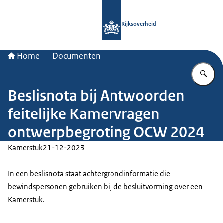
Naar de homepage van Rijksoverheid
Rijksoverheid
Home
Documenten
Vu
Beslisnota bij Antwoorden
feitelijke Kamervragen
ontwerpbegroting OCW 2024
Kamerstuk
21-12-2023
In een beslisnota staat achtergrondinformatie die
bewindspersonen gebruiken bij de besluitvorming over een
Kamerstuk.