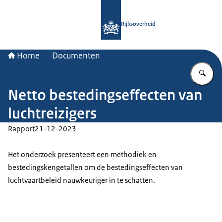
Naar de homepage van Rijksoverheid
Rijksoverheid
Home
Documenten
Vu
Netto bestedingseffecten van
luchtreizigers
Rapport
21-12-2023
Het onderzoek presenteert een methodiek en
bestedingskengetallen om de bestedingseffecten van
luchtvaartbeleid nauwkeuriger in te schatten.