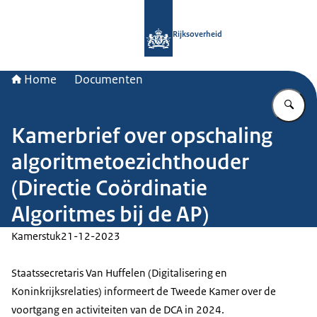
Naar de homepage van Rijksoverheid
Rijksoverheid
Home
Documenten
Vu
Kamerbrief over opschaling
algoritmetoezichthouder
(Directie Coördinatie
Algoritmes bij de AP)
Kamerstuk
21-12-2023
Staatssecretaris Van Huffelen (Digitalisering en
Koninkrijksrelaties) informeert de Tweede Kamer over de
voortgang en activiteiten van de DCA in 2024.