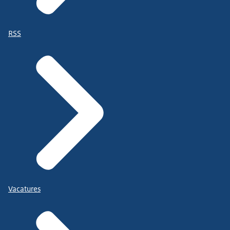
RSS
Vacatures