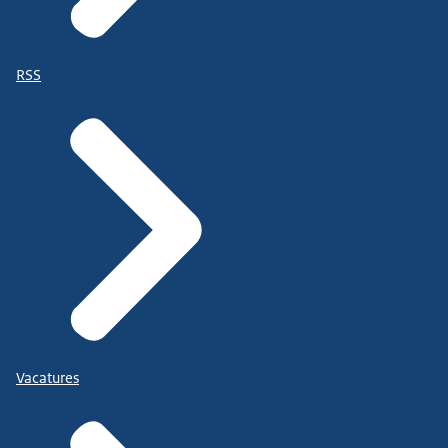
RSS
Vacatures