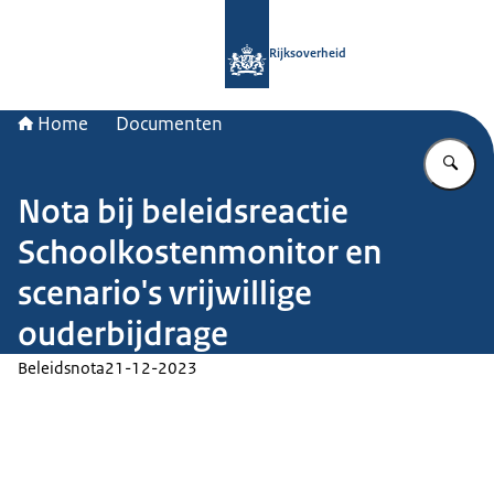
Naar de homepage van Rijksoverheid
Rijksoverheid
Home
Documenten
Vu
Nota bij beleidsreactie
Schoolkostenmonitor en
scenario's vrijwillige
ouderbijdrage
Beleidsnota
21-12-2023