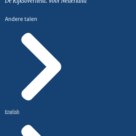
Andere talen
English