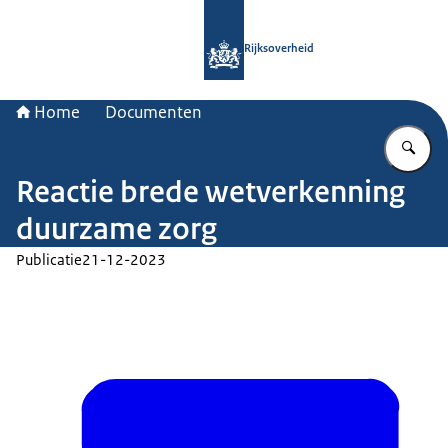
Naar de homepage van Rijksoverheid
Rijksoverheid
Home
Documenten
Vu
Reactie brede wetverkenning
duurzame zorg
Publicatie
21-12-2023