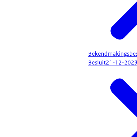
Bekendmakingsbesl
Besluit
21-12-202