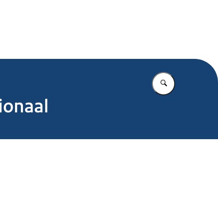
.nl
Vul in wat u z
ionaal