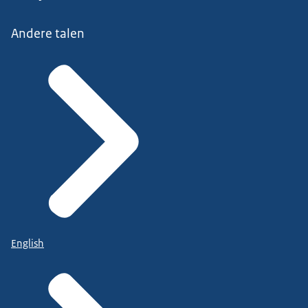
Andere talen
English