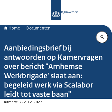
Naar de homepage van Rijksoverheid
Rijksoverheid
Home
Documenten
Vu
Aanbiedingsbrief bij
antwoorden op Kamervragen
over bericht "Arnhemse
Werkbrigade' slaat aan:
begeleid werk via Scalabor
leidt tot vaste baan"
Kamerstuk
22-12-2023