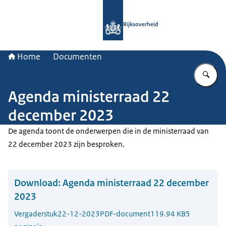
Naar de homepage van Rijksoverheid
Rijksoverheid
Home
Documenten
Vu
Agenda ministerraad 22
december 2023
De agenda toont de onderwerpen die in de ministerraad van
22 december 2023 zijn besproken.
Download:
Agenda ministerraad 22 december
2023
Vergaderstuk
22-12-2023
PDF-document
119.94 KB
5