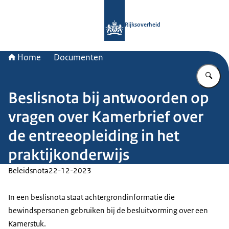
Naar de homepage van Rijksoverheid
Rijksoverheid
Home
Documenten
Vu
Beslisnota bij antwoorden op
vragen over Kamerbrief over
de entreeopleiding in het
praktijkonderwijs
Beleidsnota
22-12-2023
In een beslisnota staat achtergrondinformatie die
bewindspersonen gebruiken bij de besluitvorming over een
Kamerstuk.