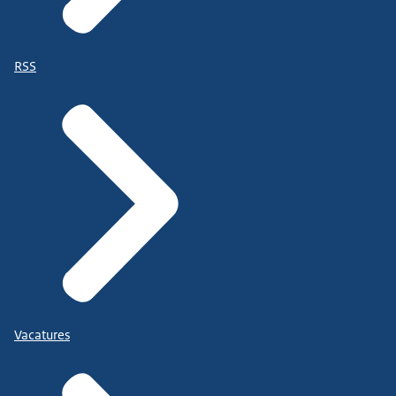
RSS
Vacatures