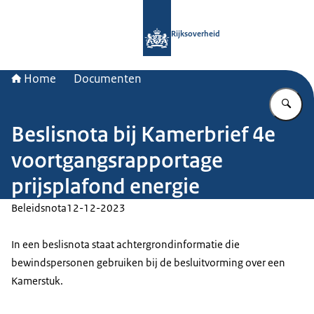
Naar de homepage van Rijksoverheid
Rijksoverheid
Home
Documenten
Vu
Beslisnota bij Kamerbrief 4e
voortgangsrapportage
prijsplafond energie
Beleidsnota
12-12-2023
In een beslisnota staat achtergrondinformatie die
bewindspersonen gebruiken bij de besluitvorming over een
Kamerstuk.