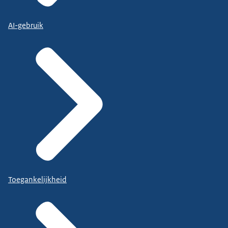
AI-gebruik
Toegankelijkheid