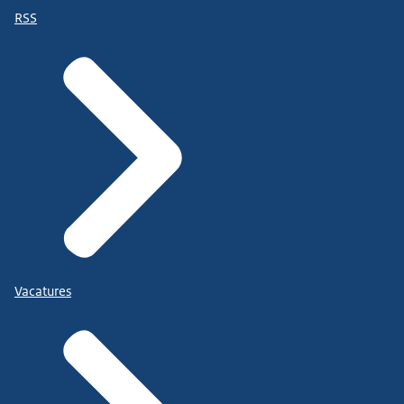
RSS
Vacatures