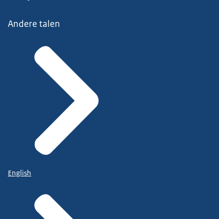
Andere talen
English