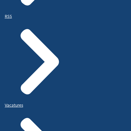
RSS
Vacatures