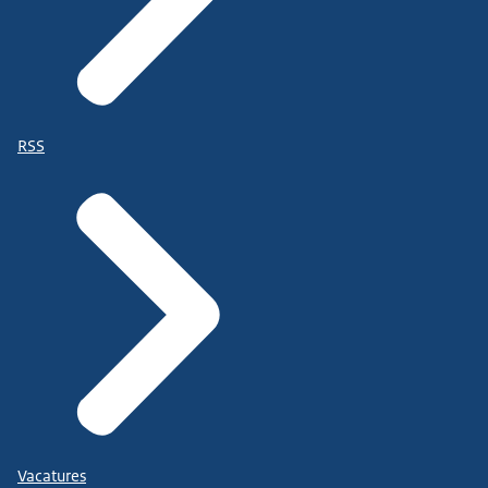
RSS
Vacatures