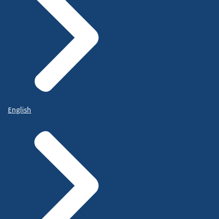
English