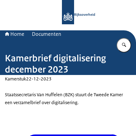
Naar de homepage van Rijksoverheid
Rijksoverheid
Home
Documenten
Vu
Kamerbrief digitalisering
december 2023
Kamerstuk
22-12-2023
Staatssecretaris Van Huffelen (BZK) stuurt de Tweede Kamer
een verzamelbrief over digitalisering.