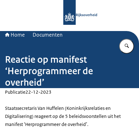
Naar de homepage van Rijksoverheid
Rijksoverheid
Home
Documenten
Vu
Reactie op manifest
‘Herprogrammeer de
overheid’
Publicatie
22-12-2023
Staatssecretaris Van Huffelen (Koninkrijksrelaties en
Digitalisering) reageert op de 5 beleidsvoorstellen uit het
manifest ‘Herprogrammeer de overheid’.