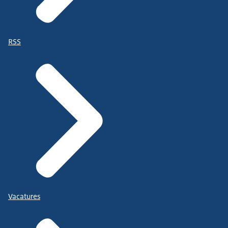
RSS
Vacatures