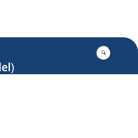
.nl
Vul in wat u z
el)