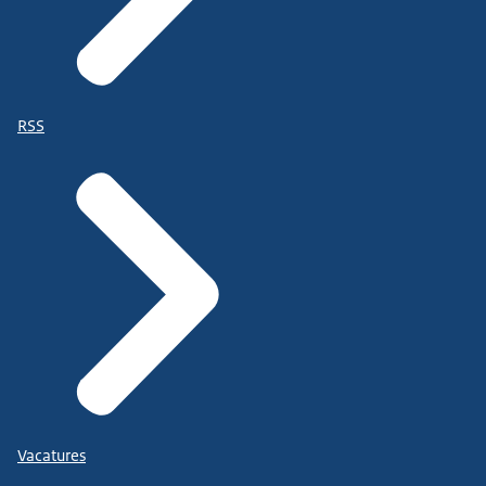
RSS
Vacatures