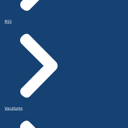
RSS
Vacatures