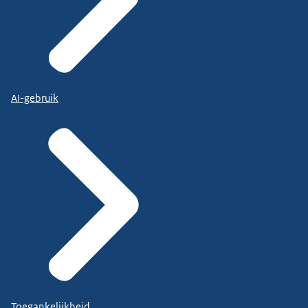
AI-gebruik
Toegankelijkheid