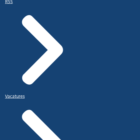
RSS
Vacatures