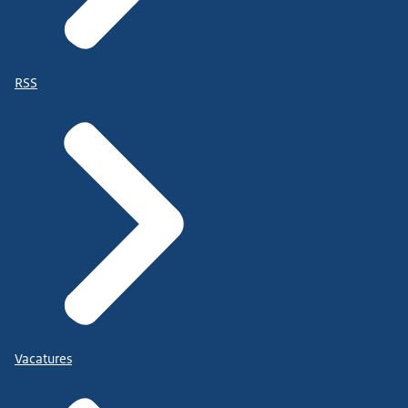
RSS
Vacatures