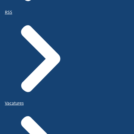
RSS
Vacatures