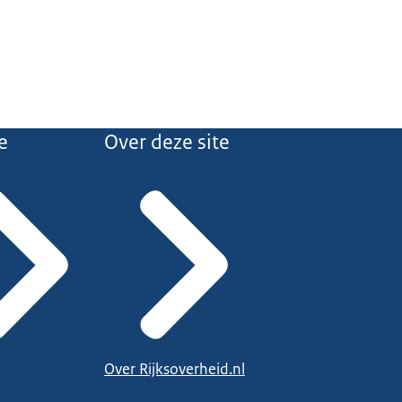
e
Over deze site
Over Rijksoverheid.nl