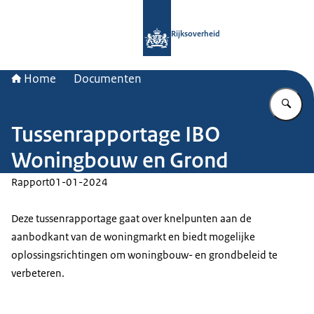
Naar de homepage van Rijksoverheid
Rijksoverheid
Home
Documenten
Vu
Tussenrapportage IBO
Woningbouw en Grond
Rapport
01-01-2024
Deze tussenrapportage gaat over knelpunten aan de
aanbodkant van de woningmarkt en biedt mogelijke
oplossingsrichtingen om woningbouw- en grondbeleid te
verbeteren.