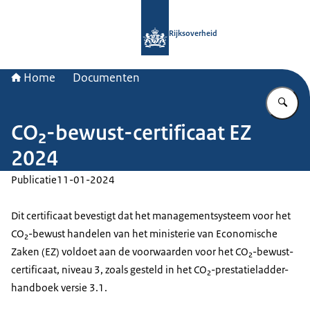
Naar de homepage van Rijksoverheid
Rijksoverheid
Home
Documenten
Vu
CO₂-bewust-certificaat EZ
2024
Publicatie
11-01-2024
Dit certificaat bevestigt dat het managementsysteem voor het
CO₂-bewust handelen van het ministerie van Economische
Zaken (EZ) voldoet aan de voorwaarden voor het CO₂-bewust-
certificaat, niveau 3, zoals gesteld in het CO₂-prestatieladder-
handboek versie 3.1.