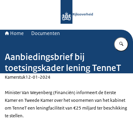
Naar de homepage van Rijksoverheid
Rijksoverheid
Home
Documenten
Vu
Aanbiedingsbrief bij
toetsingskader lening TenneT
Kamerstuk
12-01-2024
Minister Van Weyenberg (Financiën) informeert de Eerste
Kamer en Tweede Kamer over het voornemen van het kabinet
om TenneT een leningfaciliteit van €25 miljard ter beschikking
te stellen.