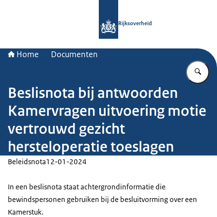
Naar de homepage van Rijksoverheid
Rijksoverheid
Home
Documenten
Vu
Beslisnota bij antwoorden
Kamervragen uitvoering motie
vertrouwd gezicht
hersteloperatie toeslagen
Beleidsnota
12-01-2024
In een beslisnota staat achtergrondinformatie die
bewindspersonen gebruiken bij de besluitvorming over een
Kamerstuk.