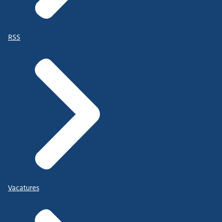
RSS
Vacatures