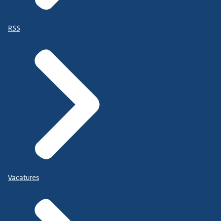
RSS
Vacatures