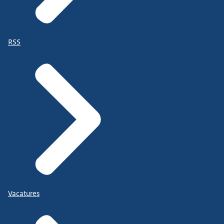
RSS
Vacatures