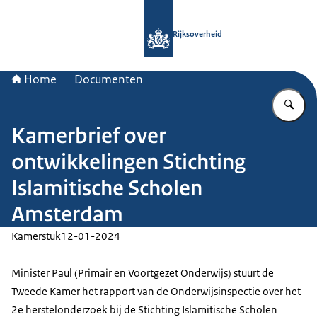
Naar de homepage van Rijksoverheid
Rijksoverheid
Home
Documenten
Vu
Kamerbrief over
ontwikkelingen Stichting
Islamitische Scholen
Amsterdam
Kamerstuk
12-01-2024
Minister Paul (Primair en Voortgezet Onderwijs) stuurt de
Tweede Kamer het rapport van de Onderwijsinspectie over het
2e herstelonderzoek bij de Stichting Islamitische Scholen