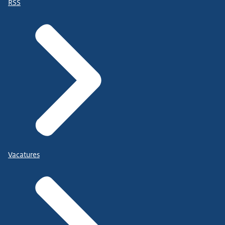
RSS
Vacatures