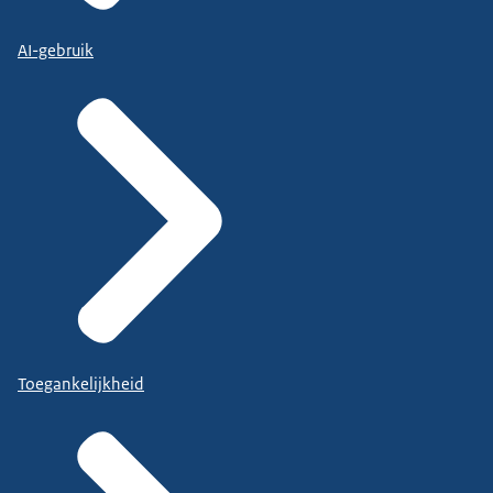
AI-gebruik
Toegankelijkheid