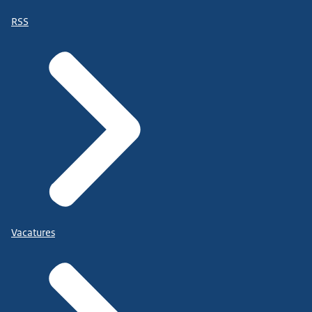
RSS
Vacatures